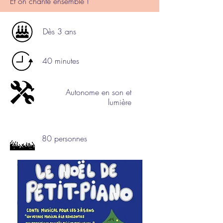
Et on chante ensemble !
Dès 3 ans
40 minutes
Autonome en son et
lumière
80 personnes