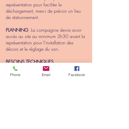
représentation pour faciliter le
déchargement, merci de prévoir un lieu
de stationnement.
PLANNING
:La compagnie devra avoir
accès au site au minimum 2h30 avant la
représentation pour l’installation des
décors et le réglage du son.
​​BESOINS TECHNIQUES
Prises de courant
La salle devra être au maximum dans le
Phone
Email
Facebook
noir durant le spectacle. Prévoir
l’installation d’occultations si besoin.
​REGIE LUMIERE
:Pour les petites structures
et petites salles : autonomie complète. En
cas de doute, n'hésitez pas à prendre
contact avec nous.