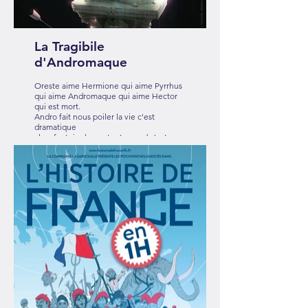
La Tragibile
d'Andromaque
Oreste aime Hermione qui aime Pyrrhus
qui aime Andromaque qui aime Hector
qui est mort.
Andro fait nous poiler la vie c'est
dramatique
alors faut rigoler surtout quand c'est
tragique
Un spectacle burlesque et bouffon
inspiré du chef d'œuvre de Racine. Un
hommage réjouissant
En savoir plus