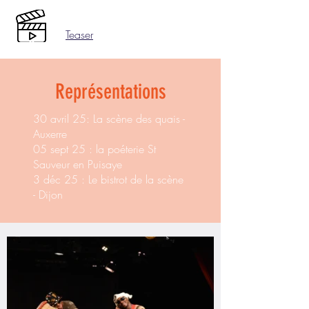
Teaser
Représentations
30 avril 25: La scène des quais -
Auxerre
05 sept 25 : la poéterie St
Sauveur en Puisaye
3 déc 25 : Le bistrot de la scène
- Dijon