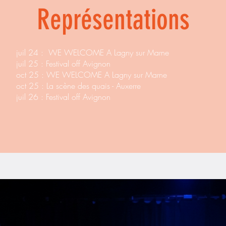
Représentations
juil 24 :
WE WELCOME A Lagny sur Marne
juil 25 : Festival off Avignon
oct 25 : WE WELCOME A Lagny sur Marne
oct 25 : La scène des quais - Auxerre
juil 26 : Festival off Avignon