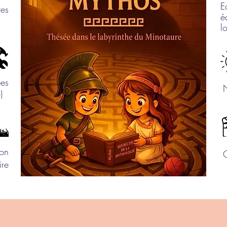
E
tes
é
lo
ées
re)
ion
ire