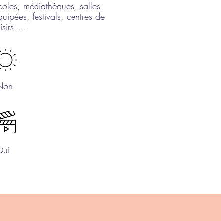
coles, médiathèques, salles
quipées, festivals, centres de
isirs ...
Non
Oui