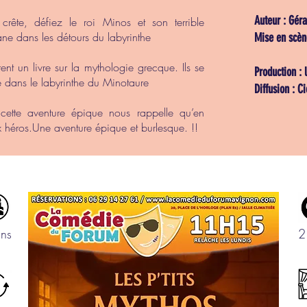
Auteur : Gér
rête, défiez le roi Minos et son terrible
ane dans les détours du labyrinthe
Mise en scèn
nt un livre sur la mythologie grecque. Ils se
Production :
ée dans le labyrinthe du Minotaure
Diffusion : C
 cette aventure épique nous rappelle qu’en
héros.Une aventure épique et burlesque. !!
ns
2