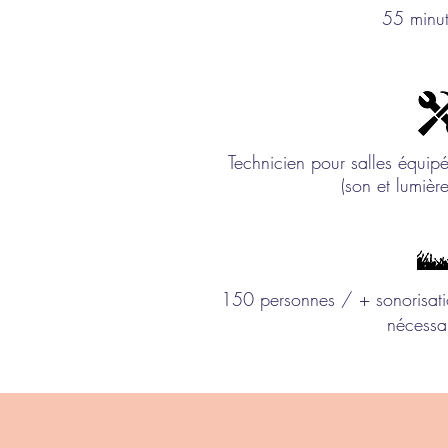
55 minu
Technicien pour salles équip
(son et lumiè
150 personnes / + sonorisat
nécessa