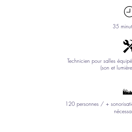
35 minu
Technicien pour salles équip
(son et lumiè
120 personnes / + sonorisat
nécessa