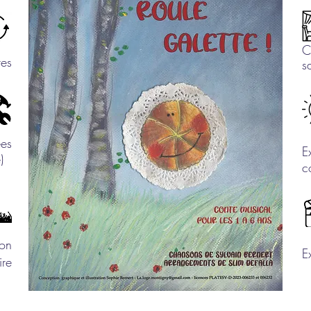
C
tes
s
ées
E
re)
c
ion
E
ire