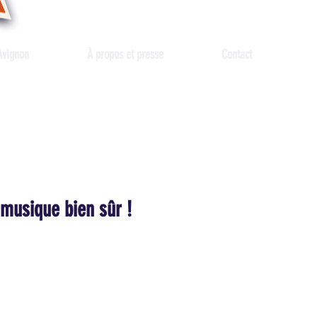
Avignon
À propos et presse
Contact
 musique bien sûr !