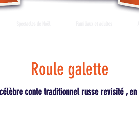
Spectacles de Noël
Familiaux et adultes
Roule galette
élèbre conte traditionnel russe revisité , en