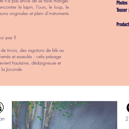
tte n’a pas envie de se faire manger.
Photos 
rencontrer le lapin, l’ours, le loup, le
Teaser 
ons originales et plein d’instruments
Product
oi pas ?
de tiroirs, des ragotons de blé au
ffamés et esseulés : cela présage
evient hautaine, dédaigneuse et
r la Joconde
an
2