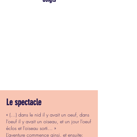
Le spectacle
« (…) dans le nid il y avait un oeuf, dans
l’oeuf il y avait un oiseau, et un jour l’oeuf
éclos et l’oiseau sorti… »
L’aventure commence ainsi, et ensuite: