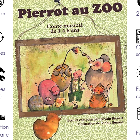
an
2
C
tes
s
ées
E
re)
c
tion
E
aire