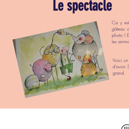
Le spectacle
Ca y est
gâteau d
photo ! E
les anim
Voici un 
d’avoir 
grand.