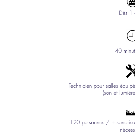
Dés 1 
40 minu
Technicien pour salles équip
(son et lumiè
120 personnes / + sonorisa
nécess