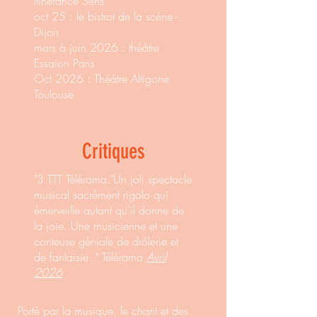
Itinérance Sens
oct 25 : le bistrot de la scène -
Dijon
mars à juin 2026 : théâtre
Essaion Paris
Oct 2026 : Théâtre Altigone
Toulouse
Critiques
"3 TTT Télérama."Un joli spectacle
musical sacrément rigolo qui
émerveille autant qu'il donne de
la joie. Une musicienne et une
conteuse géniale de drôlerie et
de fantaisie. " Télérama
Avril
2026
Porté par la musique, le chant et des