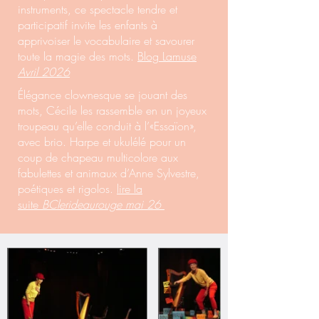
instruments, ce spectacle tendre et
participatif invite les enfants à
apprivoiser le vocabulaire et savourer
toute la magie des mots.
Blog Lamuse
Avril 2026
Élégance clownesque se jouant des
mots, Cécile les rassemble en un joyeux
troupeau qu’elle conduit à l’«Essaïon»,
avec brio. Harpe et ukulélé pour un
coup de chapeau multicolore aux
fabulettes et animaux d’Anne Sylvestre,
poétiques et rigolos.
lire la
suite
BClerideaurouge mai 26