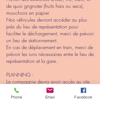
de quoi grignoter (fruits frais ou secs),
mouchoirs en papier
Nos véhicules devront accéder au plus
près du lieu de représentation pour
faciliter le déchargement, merci de prévoir
un lieu de stationnement.
En cas de déplacement en train, merci de
prévoir les runs nécessaires entre le lieu de
représentation et la gare.
PLANNING :
La compagnie devra avoir accès au site
au minimum 2h avant la représentation
pour l’installation des décors et
Phone
Email
Facebook
l’accordage des instruments.
Pour les salles, où une régie lumière et son
est indispensable, prévoir un accueil 3 à
4h avant le début du spectacle à définir
avec l’artiste.
Démontage : 1h