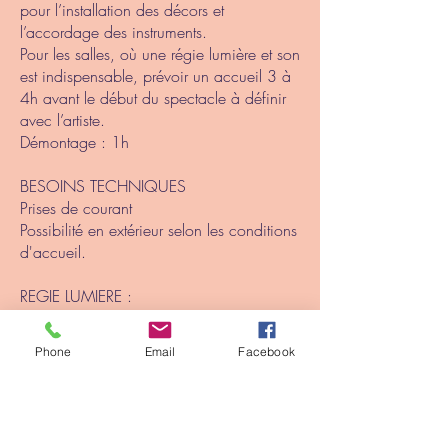
pour l’installation des décors et
l’accordage des instruments.
Pour les salles, où une régie lumière et son
est indispensable, prévoir un accueil 3 à
4h avant le début du spectacle à définir
avec l’artiste.
Démontage : 1h
BESOINS TECHNIQUES
Prises de courant
Possibilité en extérieur selon les conditions
d'accueil.
REGIE LUMIERE :
Pour les petites structures et petites salles :
autonomie complète.
Phone
Email
Facebook
La salle devra être au maximum dans le
noir durant le spectacle. Prévoir
l’installation d’occultations si besoin. 2 à
3 projecteurs seront installés pour éclairer