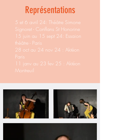
Représentations
5 et 6 avril 24: Théâtre Simone
Signoret - Conflans St Honorine
15 juin au 15 sept 24: Essaion
théâtre - Paris
28 oct au 24 nov 24 : Aktéon
Paris
11 janv au 23 fev 25 : Aktéon
Montreuil