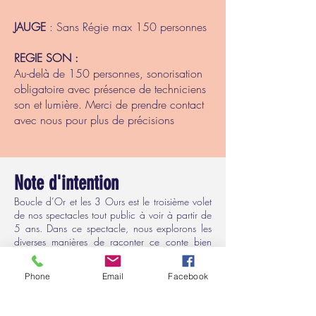
JAUGE
: Sans Régie max 150 personnes
REGIE SON :
Au-delà de 150 personnes, sonorisation
obligatoire avec présence de techniciens
son et lumière. Merci de prendre contact
avec nous pour plus de précisions
Note d'intention
Boucle d’Or et les 3 Ours est le troisième volet
de nos spectacles tout public à voir à partir de
5 ans. Dans ce spectacle, nous explorons les
diverses manières de raconter ce conte bien
connu : mime, bruitage sonore, musique… Le
résultat est une version modernisée du conte,
Phone
Email
Facebook
hilarante, musicale et iconoclaste. Boucle d’Or
et les Trois ours est un conte qui nous permet
d’aborder le thème de l’autre, de l’étranger, de