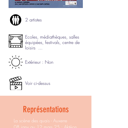
2 artistes
Ecoles, médiathèques, salles
équipées, festivals, centre de
loisirs ...
Extérieur : Non
Voir ci-dessus
Représentations
La scène des quais - Auxerre
08 janv au 12 mars 25 : Aktéon