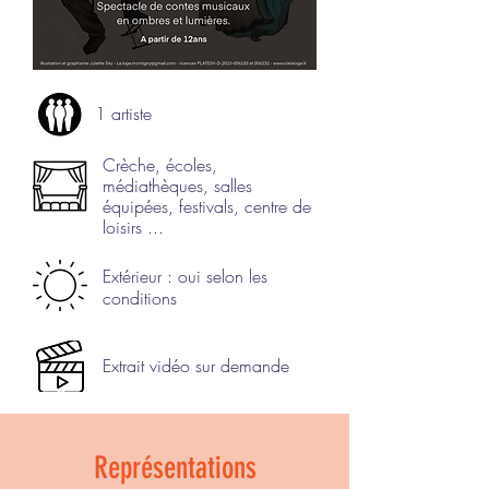
1 artiste
Crèche, écoles,
médiathèques, salles
équipées, festivals, centre de
loisirs ...
Extérieur : oui selon les
conditions
Extrait vidéo sur demande
Représentations